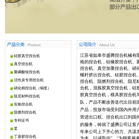
江苏省如皋市盛腾捏合机械有
硅胶真空捏合机
格的捏合机，
硅橡胶捏合机、
真空捏合机
捏合机、真空加重捏合机、硝
聚磷酸铵捏合机
螺杆挤出捏合机、
硅胶捏合机
活性炭专用捏合机
捏合机、阻燃剂捏合机、阻尼
合机，
混炼胶真空捏合机，硅
硝化棉捏合机（铜桨）
胶真空捏合机
，模具胶捏合机
阻尼材料捏合机
队，
产品不断改善迭代出目前
实验捏合机
产品，
投放市场受到国内外用
阻燃剂捏合机
营进出口权。
捏合
机
出口到国
专利证书
的服务，铸就了
盛腾
公司让客
桨
年来公司上下齐心协力、共谋
丁基胶捏合机
为本，以诚取信”，“为顾客服