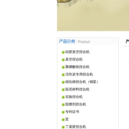
硅胶真空捏合机
真空捏合机
聚磷酸铵捏合机
活性炭专用捏合机
硝化棉捏合机（铜桨）
阻尼材料捏合机
实验捏合机
阻燃剂捏合机
专利证书
桨
丁基胶捏合机